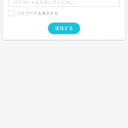
パスワードを表示する
送信する